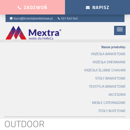
ZADZWOŃ
NAPISZ
biuro@krzeslabankietowe.pl
531 542 542
dehaze
Nasze produkty:
KRZESŁA BANKIETOWE
KRZESŁA DREWNIANE
KRZESŁA ŚLUBNE CHIAVARI
STOŁY BANKIETOWE
TEKSTYLIA BANKIETOWE
AKCESORIA
MEBLE CATERINGOWE
STOŁY BUFETOWE
OUTDOOR