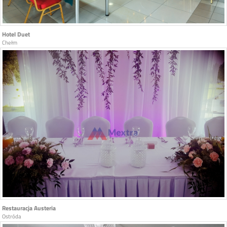
Hotel Duet
Chełm
Restauracja Austeria
Ostróda