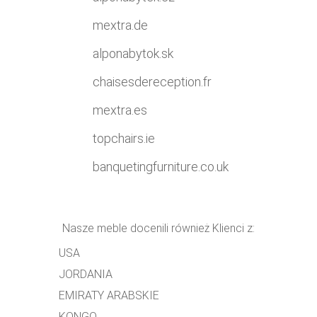
mextra.de
alponabytok.sk
chaisesdereception.fr
mextra.es
topchairs.ie
banquetingfurniture.co.uk
Nasze meble docenili również Klienci z:
USA
JORDANIA
EMIRATY ARABSKIE
KONGO