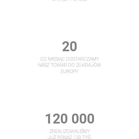
20
CO MIESIĄC DOSTARCZAMY
NASZ TOWAR DO 20 KRAJÓW
EUROPY
120 000
ZREALIZOWALIŚMY
JUŻ PONAD 120 TYŚ.