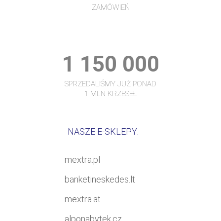
ZAMÓWIEŃ
1 150 000
SPRZEDALIŚMY JUŻ PONAD
1 MLN KRZESEŁ
NASZE E-SKLEPY:
mextra.pl
banketineskedes.lt
mextra.at
alponabytek.cz