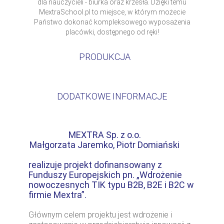
dla nauczycieli - biurka oraz krzesła. Dzięki temu
MextraSchool.pl to miejsce, w którym możecie
Państwo dokonać kompleksowego wyposażenia
placówki, dostępnego od ręki!
PRODUKCJA
DODATKOWE INFORMACJE
MEXTRA Sp. z o.o.
Małgorzata Jaremko, Piotr Domiański
realizuje projekt dofinansowany z
Funduszy Europejskich pn. „Wdrożenie
nowoczesnych TIK typu B2B, B2E i B2C w
firmie Mextra”.
Głównym celem projektu jest wdrożenie i