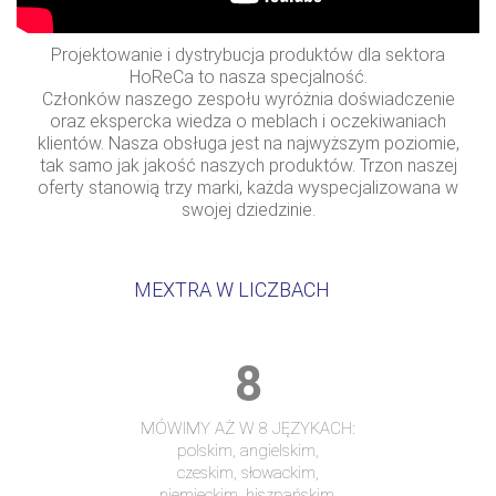
Projektowanie i dystrybucja produktów dla sektora
HoReCa to nasza specjalność.
Członków naszego zespołu wyróżnia doświadczenie
oraz ekspercka wiedza o meblach i oczekiwaniach
klientów. Nasza obsługa jest na najwyższym poziomie,
tak samo jak jakość naszych produktów. Trzon naszej
oferty stanowią trzy marki, każda wyspecjalizowana w
swojej dziedzinie.
MEXTRA W LICZBACH
8
MÓWIMY AŻ W 8 JĘZYKACH:
polskim, angielskim,
czeskim, słowackim,
niemieckim, hiszpańskim,