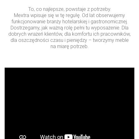
To, co najlepsze, powstaje z potrzeby.
Mextra wpisuje się w tę regułę. Od lat obserwujemy
funkcjonowanie branży hotelarskiej i gastronomicznej.
Dostrzegamy, jak ważną rolę pełni tu wyposażenie. Dla
dobrych wrażeń klientów, dla komfortu ich pracowników,
dla oszczędności czasu i pieniędzy – tworzymy meble
na miarę potrzeb.