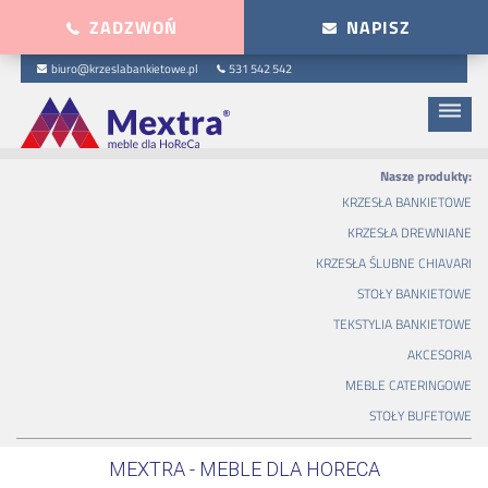
ZADZWOŃ
NAPISZ
biuro@krzeslabankietowe.pl
531 542 542
dehaze
Nasze produkty:
KRZESŁA BANKIETOWE
KRZESŁA DREWNIANE
KRZESŁA ŚLUBNE CHIAVARI
STOŁY BANKIETOWE
TEKSTYLIA BANKIETOWE
AKCESORIA
MEBLE CATERINGOWE
STOŁY BUFETOWE
MEXTRA - MEBLE DLA HORECA