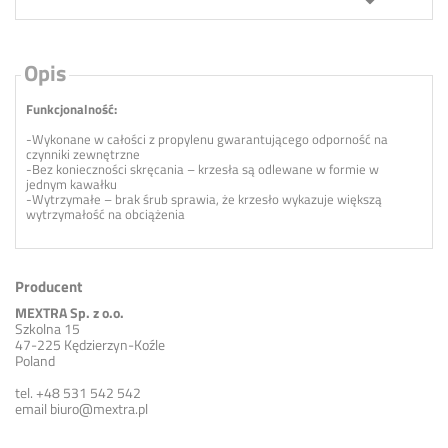
Opis
Funkcjonalność:
-Wykonane w całości z propylenu gwarantującego odporność na
czynniki zewnętrzne
-Bez konieczności skręcania – krzesła są odlewane w formie w
jednym kawałku
-Wytrzymałe – brak śrub sprawia, że krzesło wykazuje większą
wytrzymałość na obciążenia
Producent
MEXTRA Sp. z o.o.
Szkolna 15
47-225 Kędzierzyn-Koźle
Poland
tel. +48 531 542 542
email
biuro@mextra.pl