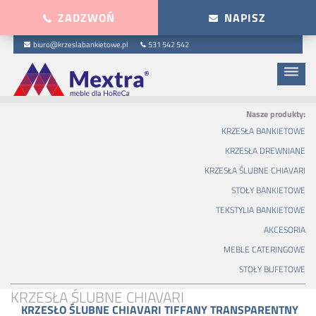
ZADZWOŃ
NAPISZ
biuro@krzeslabankietowe.pl
531 542 542
dehaze
Nasze produkty:
KRZESŁA BANKIETOWE
KRZESŁA DREWNIANE
KRZESŁA ŚLUBNE CHIAVARI
STOŁY BANKIETOWE
TEKSTYLIA BANKIETOWE
AKCESORIA
MEBLE CATERINGOWE
STOŁY BUFETOWE
KRZESŁA ŚLUBNE CHIAVARI
KRZESŁO ŚLUBNE CHIAVARI TIFFANY TRANSPARENTNY