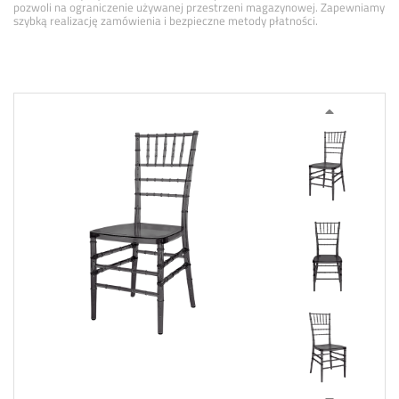
pozwoli na ograniczenie używanej przestrzeni magazynowej. Zapewniamy
szybką realizację zamówienia i bezpieczne metody płatności.