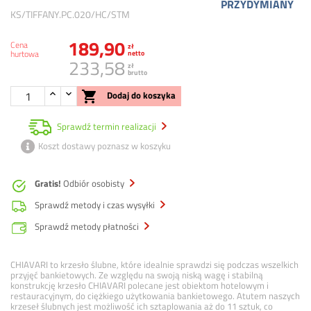
PRZYDYMIANY
KS/TIFFANY.PC.020/HC/STM
189,90
Cena
zł
hurtowa
netto
233,58
zł
brutto

Dodaj do koszyka
Sprawdź termin realizacji
Koszt dostawy poznasz w koszyku
Gratis!
Odbiór osobisty
Sprawdź metody i czas wysyłki
Sprawdź metody płatności
CHIAVARI to krzesło ślubne, które idealnie sprawdzi się podczas wszelkich
przyjęć bankietowych. Ze względu na swoją niską wagę i stabilną
konstrukcję krzesło CHIAVARI polecane jest obiektom hotelowym i
restauracyjnym, do ciężkiego użytkowania bankietowego. Atutem naszych
krzeseł ślubnych jest możliwość ich sztaplowania aż do 11 sztuk, co