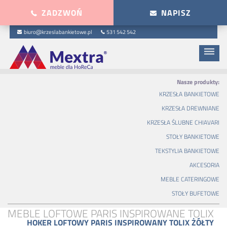
ZADZWOŃ
NAPISZ
biuro@krzeslabankietowe.pl
531 542 542
dehaze
Nasze produkty:
KRZESŁA BANKIETOWE
KRZESŁA DREWNIANE
KRZESŁA ŚLUBNE CHIAVARI
STOŁY BANKIETOWE
TEKSTYLIA BANKIETOWE
AKCESORIA
MEBLE CATERINGOWE
STOŁY BUFETOWE
MEBLE LOFTOWE PARIS INSPIROWANE TOLIX
HOKER LOFTOWY PARIS INSPIROWANY TOLIX ŻÓŁTY