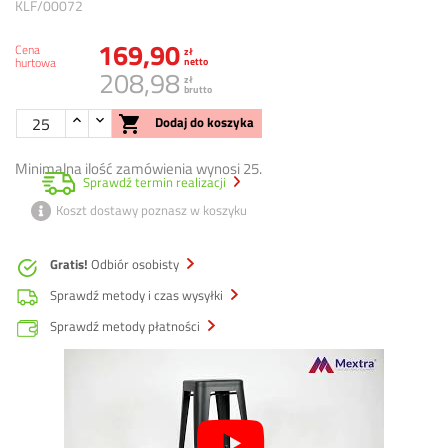
KLF/00072
169,90
Cena
zł
hurtowa
netto
208,98
zł
brutto

Dodaj do koszyka
Minimalna ilość zamówienia wynosi 25.
Sprawdź termin realizacji
Koszt dostawy poznasz w koszyku
Gratis!
Odbiór osobisty
Sprawdź metody i czas wysyłki
Sprawdź metody płatności