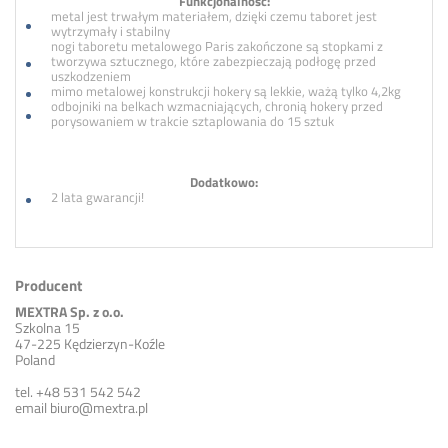
Funkcjonalność:
metal jest trwałym materiałem, dzięki czemu taboret jest
wytrzymały i stabilny
nogi taboretu metalowego Paris zakończone są stopkami z
tworzywa sztucznego, które zabezpieczają podłogę przed
uszkodzeniem
mimo metalowej konstrukcji hokery są lekkie, ważą tylko 4,2kg
odbojniki na belkach wzmacniających, chronią hokery przed
porysowaniem w trakcie sztaplowania do 15 sztuk
Dodatkowo:
2 lata gwarancji!
Producent
MEXTRA Sp. z o.o.
Szkolna 15
47-225 Kędzierzyn-Koźle
Poland
tel. +48 531 542 542
email
biuro@mextra.pl