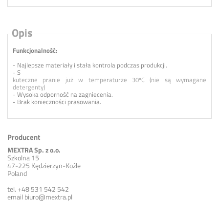
Opis
Funkcjonalność:
- Najlepsze materiały i stała kontrola podczas produkcji.
- S
kuteczne pranie już w temperaturze 30ºC (nie są wymagane
detergenty)
- Wysoka odporność na zagniecenia.
- Brak konieczności prasowania.
Producent
MEXTRA Sp. z o.o.
Szkolna 15
47-225 Kędzierzyn-Koźle
Poland
tel. +48 531 542 542
email
biuro@mextra.pl