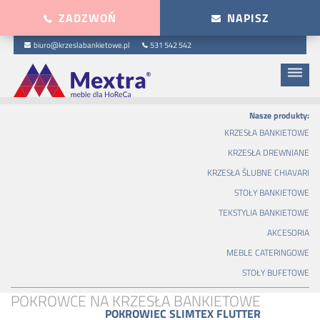
ZADZWOŃ
NAPISZ
biuro@krzeslabankietowe.pl
531 542 542
dehaze
Nasze produkty:
KRZESŁA BANKIETOWE
KRZESŁA DREWNIANE
KRZESŁA ŚLUBNE CHIAVARI
STOŁY BANKIETOWE
TEKSTYLIA BANKIETOWE
AKCESORIA
MEBLE CATERINGOWE
STOŁY BUFETOWE
POKROWCE NA KRZESŁA BANKIETOWE
POKROWIEC SLIMTEX FLUTTER