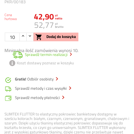
PKR/00183
42,90
Cena
zł
hurtowa
netto
52,77
zł
brutto

Dodaj do koszyka
Minimalna ilość zamówienia wynosi 10.
Sprawdź termin realizacji
Koszt dostawy poznasz w koszyku
Gratis!
Odbiór osobisty
Sprawdź metody i czas wysyłki
Sprawdź metody płatności
SLIMTEX FLUTTER to elastyczny pokrowiec bankietowy dostępny w
sześciu kolorach: białym, czarnym, czerwonym, granatowym, chabrowym i
szarym. Dzięki użyciu tkaniny elastycznej pokrowiec dopasowuje się do
kształtu krzesła, co czyni go uniwersalnym. SLIMTEX FLUTTER wykonany
jest z wysokiej gatunkowo tkaniny, dzięki czemu nie prześwituje nawet