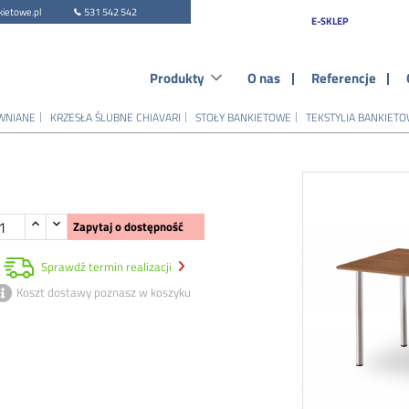
ietowe.pl
531 542 542
E-SKLEP
Produkty
O nas
Referencje
WNIANE
KRZESŁA ŚLUBNE CHIAVARI
STOŁY BANKIETOWE
TEKSTYLIA BANKIET
Zapytaj o dostępność
Sprawdź termin realizacji
Koszt dostawy poznasz w koszyku