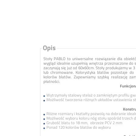
Opis
Stoły PABLO to uniwersalne rozwiązanie dla obiektó
wygląd idealnie uzupełnią wnętrza przeznaczone do s
zaczynają się już od 60x60cm. Stoły produkujemy w 3
lub chromowane. Kolorystyka blatów pozostaje do
kolorów blatów. Zapewniamy szybką realizację za
płatności.
Funkcjon
Wytrzymały stalowy stelaż o zamkniętym profilu gwa
Możliwość tworzenia różnych układów ustawienia s
Konstru
Różne rozmiary i kształty pozwolą na dobranie idea
Możliwość wyboru koloru nóg stołu spośród trzech
Grubość blatu to 18 mm, obrzeże PCV 2 mm
Ponad 120 kolorów blatów do wyboru