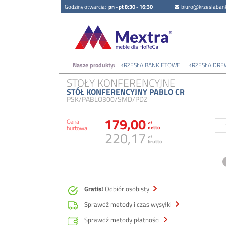
Godziny otwarcia:
pn - pt 8:30 - 16:30
biuro@krzeslabank
Nasze produkty:
KRZESŁA BANKIETOWE
KRZESŁA DRE
STOŁY KONFERENCYJNE
STÓŁ KONFERENCYJNY PABLO CR
PSK/PABLO300/SMD/PDZ
179,00
Cena
zł
hurtowa
netto
220,17
zł
brutto
Gratis!
Odbiór osobisty
Sprawdź metody i czas wysyłki
Sprawdź metody płatności