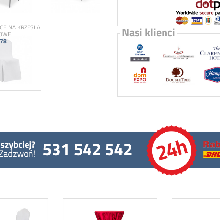
E NA KRZESŁA
Nasi klienci
TOWE
78