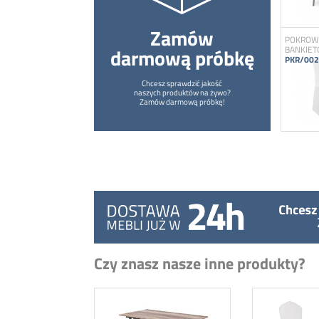
Zamów
POKROWC
darmową próbkę
BANKIE
PKR/002
Chcesz sprawdzić jakość
naszych produktów na żywo?
Zamów darmową próbkę!
Czy znasz nasze inne produkty?