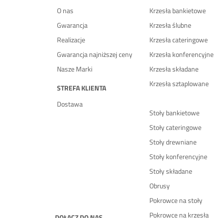
O nas
Krzesła bankietowe
Gwarancja
Krzesła ślubne
Realizacje
Krzesła cateringowe
Gwarancja najniższej ceny
Krzesła konferencyjne
Nasze Marki
Krzesła składane
Krzesła sztaplowane
STREFA KLIENTA
Dostawa
Stoły bankietowe
Stoły cateringowe
Stoły drewniane
Stoły konferencyjne
Stoły składane
Obrusy
Pokrowce na stoły
Pokrowce na krzesła
DOŁĄCZ DO NAS