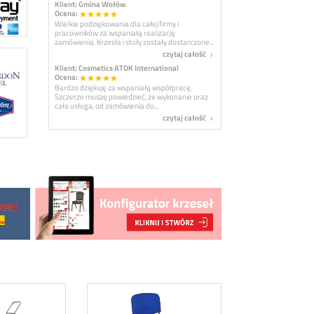
Klient: Gmina Wołów
Ocena:
star
star
star
star
star
Wielkie podziękowania dla całej firmy i
pracowników za wspaniałą realizację
zamówienia. Krzesła i stoły zostały dostarczone...
czytaj całość
navigate_next
Klient: Cosmetics ATOK International
Ocena:
star
star
star
star
star
Bardzo dziękuję za wspaniałą współpracę.
Szczerze muszę powiedzieć, że wykonanie oraz
cała usługa, od zamówienia do...
czytaj całość
navigate_next