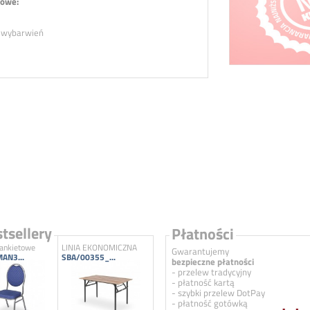
owe:
h wybarwień
tsellery
Płatności
bankietowe
LINIA EKONOMICZNA
Gwarantujemy
AN3...
SBA/00355_...
bezpieczne płatności
- przelew tradycyjny
- płatność kartą
- szybki przelew DotPay
- płatność gotówką