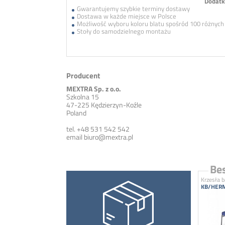
Dodatk
Gwarantujemy szybkie terminy dostawy
Dostawa w każde miejsce w Polsce
Możliwość wyboru koloru blatu spośród 100 różnyc
Stoły do samodzielnego montażu
Producent
MEXTRA Sp. z o.o.
Szkolna 15
47-225 Kędzierzyn-Koźle
Poland
tel. +48 531 542 542
email
biuro@mextra.pl
Bes
Krzesła 
KB/HERM