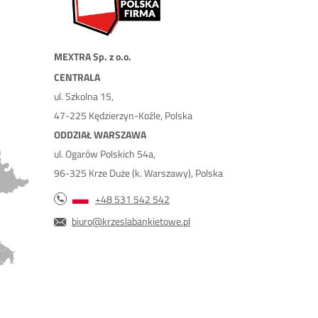
MEXTRA Sp. z o.o.
CENTRALA
ul. Szkolna 15,
47-225 Kędzierzyn-Koźle, Polska
ODDZIAŁ WARSZAWA
ul. Ogarów Polskich 54a,
96-325 Krze Duże (k. Warszawy), Polska
+48 531 542 542
biuro@krzeslabankietowe.pl