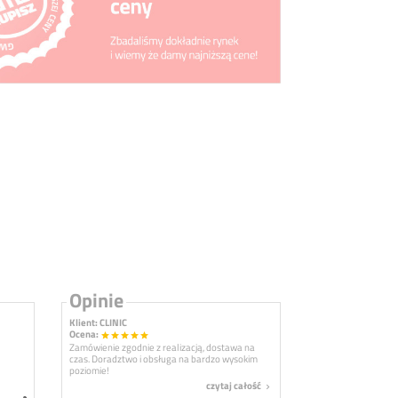
Opinie
Klient: CLINIC
Ocena:
star
star
star
star
star
Zamówienie zgodnie z realizacją, dostawa na
czas. Doradztwo i obsługa na bardzo wysokim
poziomie!
czytaj całość
navigate_next