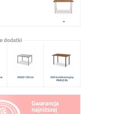
e dodatki
jne
HUGO 120 cm
Stół konferencyjny
PABLO BL