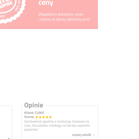
Opinie
Klient: CLINIC
Ocena:
star
star
star
star
star
Zamówienie zgodnie z realizacją, dostawa na
czas. Doradztwo i obsługa na bardzo wysokim
poziomie!
czytaj całość
navigate_next