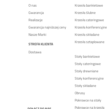
O nas
Krzesła bankietowe
Gwarancja
Krzesła ślubne
Realizacje
Krzesła cateringowe
Gwarancja najniższej ceny
Krzesła konferencyjne
Nasze Marki
Krzesła składane
Krzesła sztaplowane
STREFA KLIENTA
Dostawa
Stoły bankietowe
Stoły cateringowe
Stoły drewniane
Stoły konferencyjne
Stoły składane
Obrusy
Pokrowce na stoły
Pokrowce na krzesła
DOŁĄCZ DO NAS