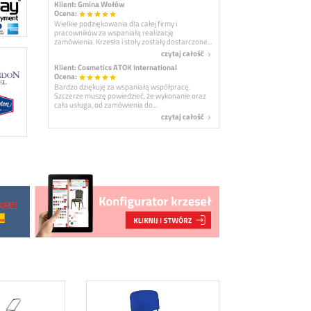
Klient: Gmina Wołów
Ocena:
star
star
star
star
star
Wielkie podziękowania dla całej firmy i
pracowników za wspaniałą realizację
zamówienia. Krzesła i stoły zostały dostarczone...
czytaj całość
navigate_next
Klient: Cosmetics ATOK International
Ocena:
star
star
star
star
star
Bardzo dziękuję za wspaniałą współpracę.
Szczerze muszę powiedzieć, że wykonanie oraz
cała usługa, od zamówienia do...
czytaj całość
navigate_next