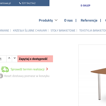
ietowe.pl
531 542 542
E-SKLEP
Produkty
O nas
Referencje
WNIANE
KRZESŁA ŚLUBNE CHIAVARI
STOŁY BANKIETOWE
TEKSTYLIA BANKIET
Zapytaj o dostępność
Sprawdź termin realizacji
Koszt dostawy poznasz w koszyku