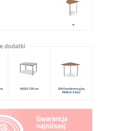
e dodatki
jne
HUGO 120 cm
Stół konferencyjny
PABLO-3 ALU