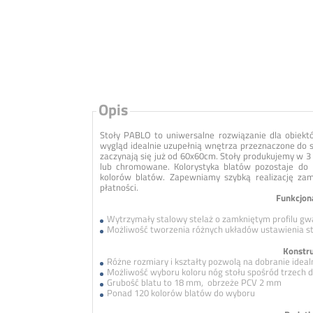
Opis
Stoły PABLO to uniwersalne rozwiązanie dla obiektó
wygląd idealnie uzupełnią wnętrza przeznaczone do s
zaczynają się już od 60x60cm. Stoły produkujemy w 3
lub chromowane. Kolorystyka blatów pozostaje do
kolorów blatów. Zapewniamy szybką realizację za
płatności.
Funkcjon
Wytrzymały stalowy stelaż o zamkniętym profilu gwa
Możliwość tworzenia różnych układów ustawienia s
Konstru
Różne rozmiary i kształty pozwolą na dobranie idea
Możliwość wyboru koloru nóg stołu spośród trzech
Grubość blatu to 18 mm, obrzeże PCV 2 mm
Ponad 120 kolorów blatów do wyboru