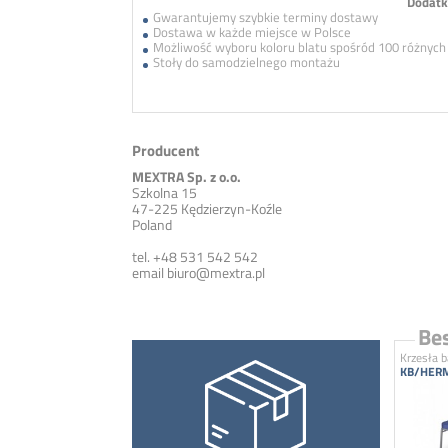
Dodatk
Gwarantujemy szybkie terminy dostawy
Dostawa w każde miejsce w Polsce
Możliwość wyboru koloru blatu spośród 100 różnyc
Stoły do samodzielnego montażu
Producent
MEXTRA Sp. z o.o.
Szkolna 15
47-225 Kędzierzyn-Koźle
Poland
tel. +48 531 542 542
email
biuro@mextra.pl
Bes
Krzesła 
KB/HERM