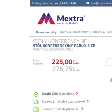
Godziny otwarcia:
pn - pt 8:30 - 16:30
biuro@krzeslabank
Nasze produkty:
KRZESŁA BANKIETOWE
KRZESŁA DRE
STOŁY KONFERENCYJNE
STÓŁ KONFERENCYJNY PABLO-3 CR
PSK/PABLO300/SMD/PDZ
225,00
Cena
zł
hurtowa
netto
276,75
zł
brutto
Gratis!
Odbiór osobisty
Sprawdź metody i czas wysyłki
Sprawdź metody płatności