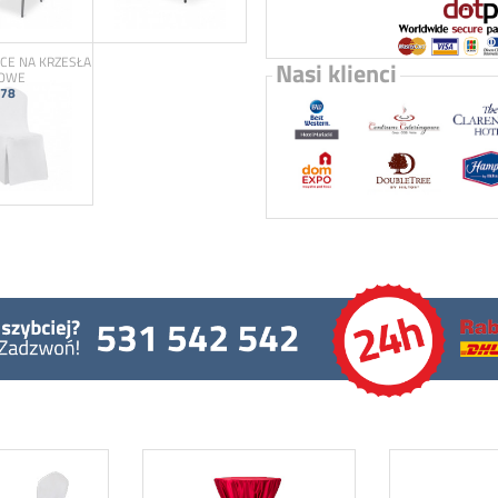
E NA KRZESŁA
Nasi klienci
TOWE
78