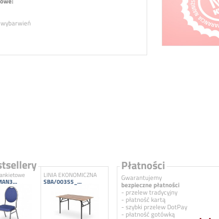
owe:
h wybarwień
tsellery
Płatności
bankietowe
LINIA EKONOMICZNA
Gwarantujemy
AN3...
SBA/00355_...
bezpieczne płatności
- przelew tradycyjny
- płatność kartą
- szybki przelew DotPay
- płatność gotówką