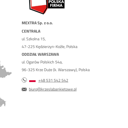
MEXTRA Sp. z o.o.
CENTRALA
ul. Szkolna 15,
47-225 Kędzierzyn-Koźle, Polska
ODDZIAŁ WARSZAWA
ul. Ogarów Polskich 54a,
96-325 Krze Duże (k. Warszawy), Polska
+48 531 542 542
biuro@krzeslabankietowe.pl