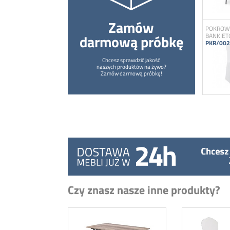
Zamów
POKROWC
darmową próbkę
BANKIE
PKR/002
Chcesz sprawdzić jakość
naszych produktów na żywo?
Zamów darmową próbkę!
Czy znasz nasze inne produkty?