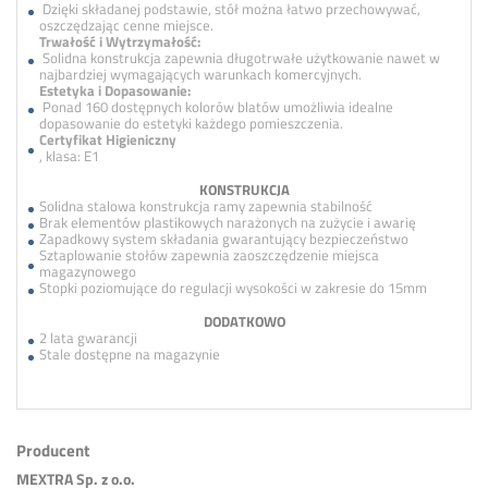
Dzięki składanej podstawie, stół można łatwo przechowywać,
oszczędzając cenne miejsce.
Trwałość i Wytrzymałość:
Solidna konstrukcja zapewnia długotrwałe użytkowanie nawet w
najbardziej wymagających warunkach komercyjnych.
Estetyka i Dopasowanie:
Ponad 160 dostępnych kolorów blatów umożliwia idealne
dopasowanie do estetyki każdego pomieszczenia.
Certyfikat Higieniczny
, klasa: E1
KONSTRUKCJA
Solidna stalowa konstrukcja ramy zapewnia stabilność
Brak elementów plastikowych narażonych na zużycie i awarię
Zapadkowy system składania gwarantujący bezpieczeństwo
Sztaplowanie stołów zapewnia zaoszczędzenie miejsca
magazynowego
Stopki poziomujące do regulacji wysokości w zakresie do 15mm
DODATKOWO
2 lata gwarancji
Stale dostępne na magazynie
Producent
MEXTRA Sp. z o.o.