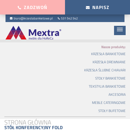
ZADZWOŃ
NAPISZ
biuro@krzeslabankietowe.pl
531 542 542
dehaze
Nasze produkty:
KRZESŁA BANKIETOWE
KRZESŁA DREWNIANE
KRZESŁA ŚLUBNE CHIAVARI
STOŁY BANKIETOWE
TEKSTYLIA BANKIETOWE
AKCESORIA
MEBLE CATERINGOWE
STOŁY BUFETOWE
STRONA GŁÓWNA
STÓŁ KONFERENCYJNY FOLD