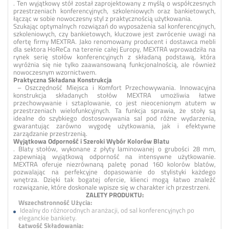
. Ten wyjątkowy stół został zaprojektowany z myślą o współczesnych
przestrzeniach konferencyjnych, szkoleniowych oraz bankietowych,
łącząc w sobie nowoczesny styl z praktycznością użytkowania.
Szukając optymalnych rozwiązań do wyposażenia sal konferencyjnych,
szkoleniowych, czy bankietowych, kluczowe jest zwrócenie uwagi na
ofertę firmy MEXTRA. Jako renomowany producent i dostawca mebli
dla sektora HoReCa na terenie całej Europy, MEXTRA wprowadziła na
rynek serię stołów konferencyjnych z składaną podstawą, która
wyróżnia się nie tylko zaawansowaną funkcjonalnością, ale również
nowoczesnym wzornictwem.
Praktyczna Składana Konstrukcja
– Oszczędność Miejsca i Komfort Przechowywania. Innowacyjna
konstrukcja składanych stołów MEXTRA umożliwia łatwe
przechowywanie i sztaplowanie, co jest nieocenionym atutem w
przestrzeniach wielofunkcyjnych. Ta funkcja sprawia, że stoły są
idealne do szybkiego dostosowywania sal pod różne wydarzenia,
gwarantując zarówno wygodę użytkowania, jak i efektywne
zarządzanie przestrzenią.
Wyjątkowa Odporność i Szeroki Wybór Kolorów Blatu
. Blaty stołów, wykonane z płyty laminowanej o grubości 28 mm,
zapewniają wyjątkową odporność na intensywne użytkowanie.
MEXTRA oferuje niezrównaną paletę ponad 160 kolorów blatów,
pozwalając na perfekcyjne dopasowanie do stylistyki każdego
wnętrza. Dzięki tak bogatej ofercie, klienci mogą łatwo znaleźć
rozwiązanie, które doskonale wpisze się w charakter ich przestrzeni.
ZALETY PRODUKTU:
Wszechstronność Użycia:
Idealny do różnorodnych aranżacji, od sal konferencyjnych po
eleganckie bankiety.
Łatwość Składowania: