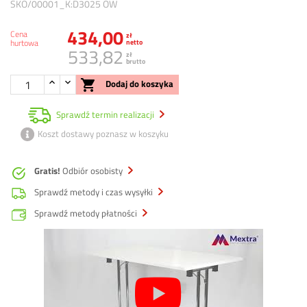
SKO/00001_K:D3025 OW
434,00
Cena
zł
hurtowa
netto
533,82
zł
brutto

Dodaj do koszyka
Sprawdź termin realizacji
Koszt dostawy poznasz w koszyku
Gratis!
Odbiór osobisty
Sprawdź metody i czas wysyłki
Sprawdź metody płatności