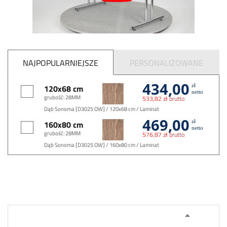
NAJPOPULARNIEJSZE
PERSONALIZOWANE
434,00
zł
120x68 cm
netto
grubość: 28MM
533,82 zł brutto
Dąb Sonoma [D3025 OW] / 120x68 cm / Laminat
469,00
zł
160x80 cm
netto
grubość: 28MM
576,87 zł brutto
Dąb Sonoma [D3025 OW] / 160x80 cm / Laminat