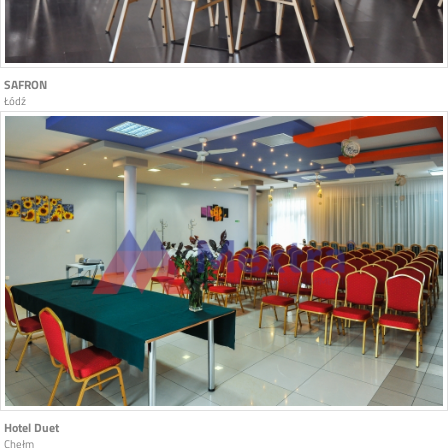
SAFRON
Łódź
Hotel Duet
Chełm