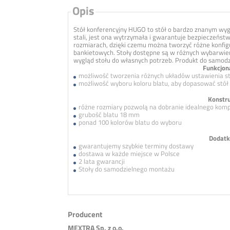
Opis
Stół konferencyjny HUGO to stół o bardzo znanym wy
stali, jest ona wytrzymała i gwarantuje bezpieczeństw
rozmiarach, dzięki czemu można tworzyć różne konfigu
bankietowych. Stoły dostępne są w różnych wybarwien
wygląd stołu do własnych potrzeb. Produkt do samod
Funkcjon
możliwość tworzenia różnych układów ustawienia s
możliwość wyboru koloru blatu, aby dopasować stół
Konstru
różne rozmiary pozwolą na dobranie idealnego komp
grubość blatu 18 mm
ponad 100 kolorów blatu do wyboru
Dodatk
gwarantujemy szybkie terminy dostawy
dostawa w każde miejsce w Polsce
2 lata gwarancji
Stoły do samodzielnego montażu
Producent
MEXTRA Sp. z o.o.