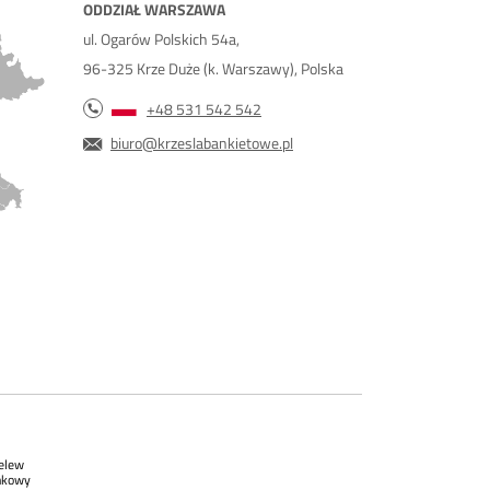
ODDZIAŁ WARSZAWA
ul. Ogarów Polskich 54a,
96-325 Krze Duże (k. Warszawy), Polska
+48 531 542 542
biuro@krzeslabankietowe.pl
elew
nkowy