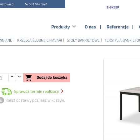
ietowe.pl
531 542 542
E-SKLEP
Produkty
O nas
Referencje
WNIANE
KRZESŁA ŚLUBNE CHIAVARI
STOŁY BANKIETOWE
TEKSTYLIA BANKIET

Dodaj do koszyka
Sprawdź termin realizacji
Koszt dostawy poznasz w koszyku