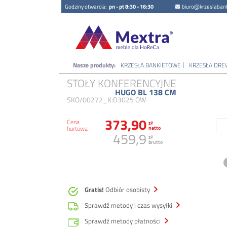
Godziny otwarcia:
pn - pt 8:30 - 16:30
biuro@krzeslabank
Nasze produkty:
KRZESŁA BANKIETOWE
KRZESŁA DRE
STOŁY KONFERENCYJNE
HUGO BL 138 CM
SKO/00272_K:D3025 OW
373,90
Cena
zł
hurtowa
netto
459,9
zł
brutto
Gratis!
Odbiór osobisty
Sprawdź metody i czas wysyłki
Sprawdź metody płatności