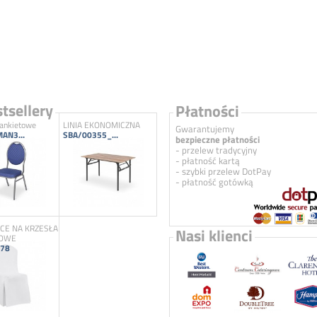
tsellery
Płatności
bankietowe
LINIA EKONOMICZNA
Gwarantujemy
AN3...
SBA/00355_...
bezpieczne płatności
- przelew tradycyjny
- płatność kartą
- szybki przelew DotPay
- płatność gotówką
E NA KRZESŁA
Nasi klienci
TOWE
78