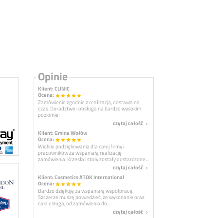
Opinie
Klient: CLINIC
Ocena:
star
star
star
star
star
Zamówienie zgodnie z realizacją, dostawa na
czas. Doradztwo i obsługa na bardzo wysokim
poziomie!
czytaj całość
navigate_next
Klient: Gmina Wołów
Ocena:
star
star
star
star
star
Wielkie podziękowania dla całej firmy i
pracowników za wspaniałą realizację
zamówienia. Krzesła i stoły zostały dostarczone...
czytaj całość
navigate_next
Klient: Cosmetics ATOK International
Ocena:
star
star
star
star
star
Bardzo dziękuję za wspaniałą współpracę.
Szczerze muszę powiedzieć, że wykonanie oraz
cała usługa, od zamówienia do...
czytaj całość
navigate_next