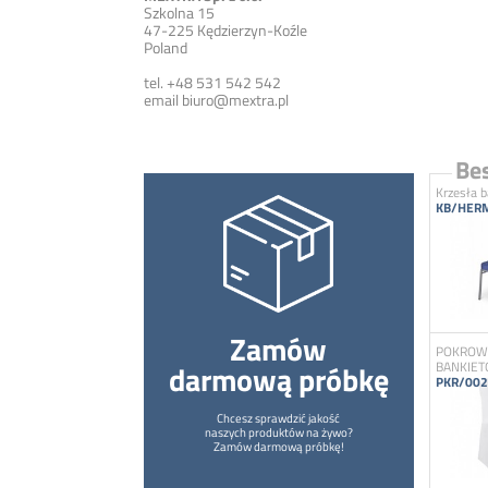
Szkolna 15
47-225 Kędzierzyn-Koźle
Poland
tel. +48 531 542 542
email
biuro@mextra.pl
Bes
Krzesła 
KB/HERM
Zamów
POKROWC
darmową próbkę
BANKIE
PKR/002
Chcesz sprawdzić jakość
naszych produktów na żywo?
Zamów darmową próbkę!