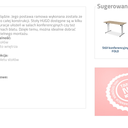
Sugerowan
glądzie. Jego postawa ramowa wykonana została ze
o całej konstrukcji. Stoły HUGO dostępne są w kilku
racje ułożeń w salach konferencyjnych czy też
iach blatu. Dzięki temu, można idealnie dobrać
zielnego montażu.
alność:
tołów
 to wnętrza
Stół konferencyjn
FOLD
kcja:
letu stołów
owe: