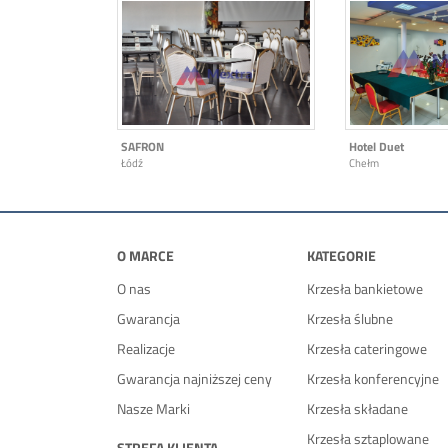
SAFRON
Hotel Duet
Łódź
Chełm
O MARCE
KATEGORIE
O nas
Krzesła bankietowe
Gwarancja
Krzesła ślubne
Realizacje
Krzesła cateringowe
Gwarancja najniższej ceny
Krzesła konferencyjne
Nasze Marki
Krzesła składane
Krzesła sztaplowane
STREFA KLIENTA