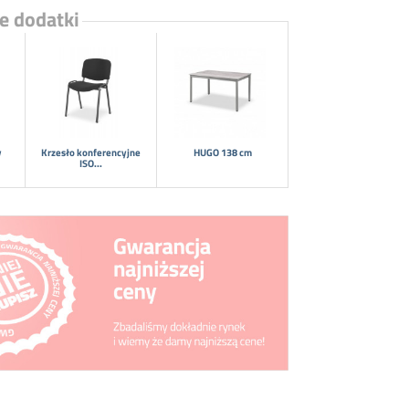
e dodatki
y
Krzesło konferencyjne
HUGO 138 cm
ISO...